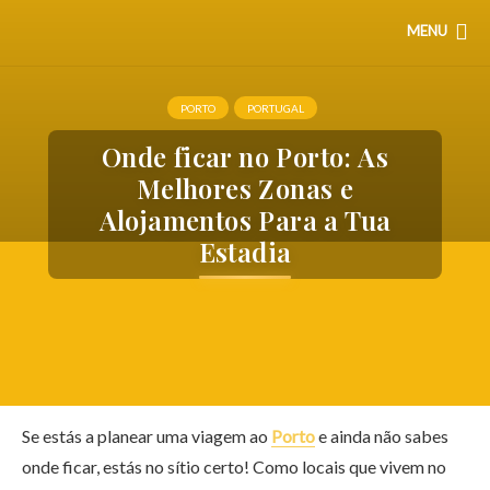
MENU
PORTO
PORTUGAL
Onde ficar no Porto: As
Melhores Zonas e
Alojamentos Para a Tua
Estadia
Se estás a planear uma viagem ao
Porto
e ainda não sabes
onde ficar, estás no sítio certo! Como locais que vivem no