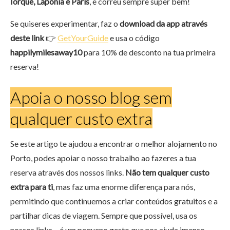
Iorque, Lapónia e Paris
, e correu sempre super bem!
Se quiseres experimentar, faz o
download da app através
deste link
👉
GetYourGuide
e usa o código
happilymilesaway10
para 10% de desconto na tua primeira
reserva!
Apoia o nosso blog sem
qualquer custo extra
Se este artigo te ajudou a encontrar o melhor alojamento no
Porto, podes apoiar o nosso trabalho ao fazeres a tua
reserva através dos nossos links.
Não tem qualquer custo
extra para ti
, mas faz uma enorme diferença para nós,
permitindo que continuemos a criar conteúdos gratuitos e a
partilhar dicas de viagem. Sempre que possível, usa os
nossos links – é um pequeno gesto que nos ajuda imenso.