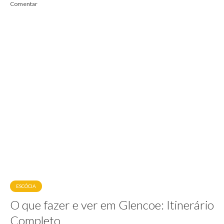
Comentar
ESCÓCIA
O que fazer e ver em Glencoe: Itinerário
Completo