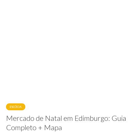
ESCÓCIA
Mercado de Natal em Edimburgo: Guia
Completo + Mapa