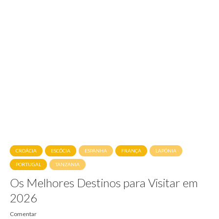
CROÁCIA
ESCÓCIA
ESPANHA
FRANÇA
LAPÓNIA
PORTUGAL
TANZANIA
Os Melhores Destinos para Visitar em
2026
Comentar