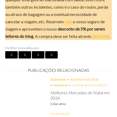
também outros incidentes, como é o caso do roubo, perda
ou atraso de bagagem ou a eventual necessidade de
cancelar a viagem, etc. Reservem
aqui
o vosso seguro de
viagem e aproveitem o nosso
desconto de 5% por serem
leitores do blog
. A compra deve ser feita através
deste link
.
Partilhar esta publicação
PUBLICAÇÕES RELACIONADAS
ALEMANHA
AUSTRIA
ESCÓCIA
FINLANDIA
LAPÓNIA
NOVA IORQUE
Melhores Mercados de Natal em
2026
2 dias atrás
NOVA IORQUE