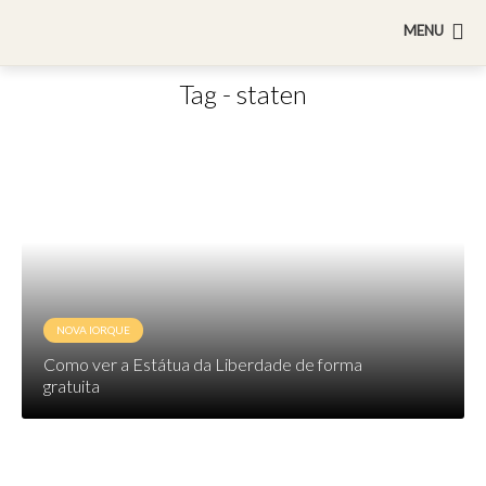
MENU
Tag - staten
NOVA IORQUE
Como ver a Estátua da Liberdade de forma
gratuita