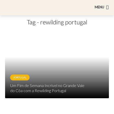
MENU
Tag - rewilding portugal
PORTUGAL
Um Fim de Semana Incrível no Grande Vale
do Côa com a Rewilding Portugal